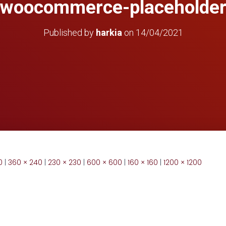
woocommerce-placeholde
Published by
harkia
on
14/04/2021
0
|
360 × 240
|
230 × 230
|
600 × 600
|
160 × 160
|
1200 × 1200